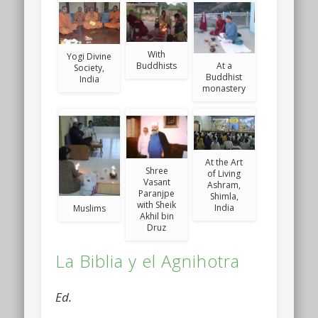
With
Yogi Divine
Buddhists
At a
Society,
Buddhist
India
monastery
At the Art
Shree
of Living
Vasant
Ashram,
Paranjpe
Shimla,
with Sheik
India
Muslims
Akhil bin
Druz
La Biblia y el Agnihotra
Ed.